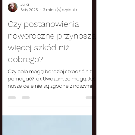
Julia
6 sty 2025
3 minut(y) czytania
Czy postanowienia
noworoczne przynoszą
więcej szkód niż
dobrego?