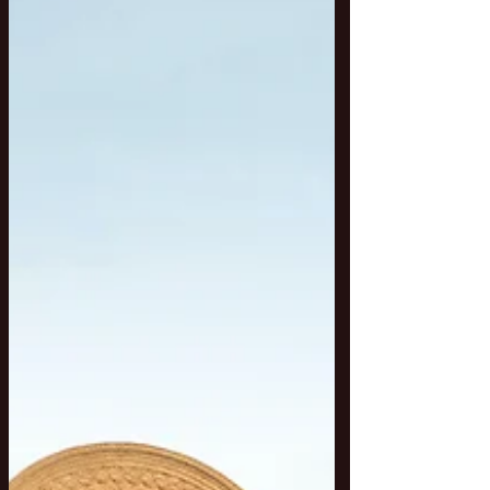
Czy cele mogą bardziej szkodzić niż
pomagać?Tak. Uważam, że mogą. Jeśli
nasze cele nie są zgodne z naszymi
wartościami, naszym typem osobow