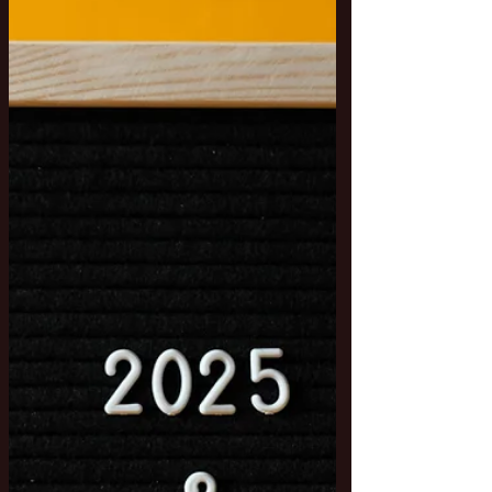
widzę różową koniczynę tak aktywną
w mym dzieciństwie i roślinę, którą
zwykłam nazywa