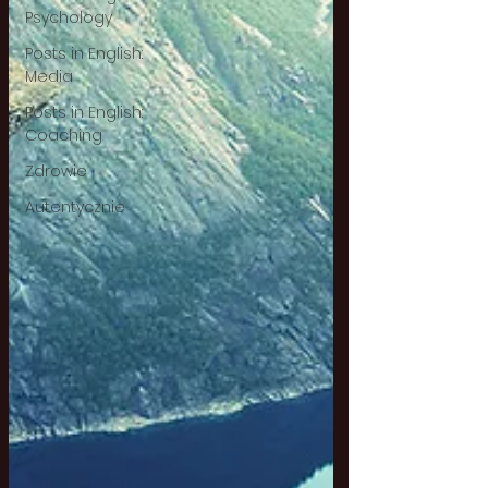
Psychology
Posts in English:
Media
Posts in English:
Coaching
Zdrowie
Autentycznie