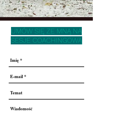
UMÓW SIĘ ZE MNĄ NA
SESJE COACHINGOWĄ