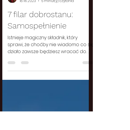
Julia
18 lis 2023
5 minut(y) czytania
7 filar dobrostanu:
Samospełnienie
Istnieje magiczny składnik, który