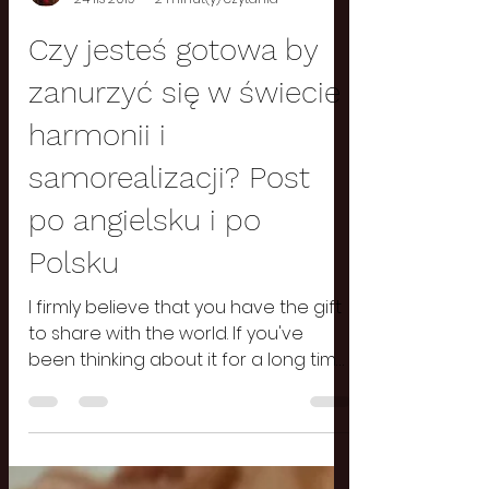
Julia
24 lis 2019
2 minut(y) czytania
Czy jesteś gotowa by
zanurzyć się w świecie
harmonii i
samorealizacji? Post
po angielsku i po
Polsku
I firmly believe that you have the gift
to share with the world. If you've
been thinking about it for a long time
you are in the right place