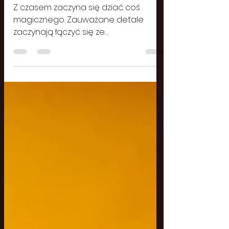
Julia
1 maj 2025
3 minut(y) czytania
Suszone kwiaty drogą
do ''wtedy''
Z czasem zaczyna się dziać coś
magicznego. Zauważane detale
zaczynają łączyć się ze
wspomnieniami. Dostrzegam te same
polne kwiaty, które towarzyszyły mej
ucieczce od codzienności w
dzieciństwie. Słyszę komentarze
kobiet, które przechodzą przez ten
sam pejzaż wspomnień. Czuję ciepło
na sercu, i ciężkość w gardle, od
wilgoci świecą mi się oczy... Detale
stają się coraz bardziej oczywiste