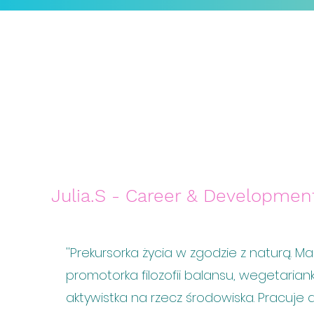
Welcome
!
Czytaj dalej
Julia.S - Career & Developme
''Prekursorka życia w zgodzie z naturą. M
promotorka filozofii balansu, wegetariank
aktywistka na rzecz środowiska. Pracuje 