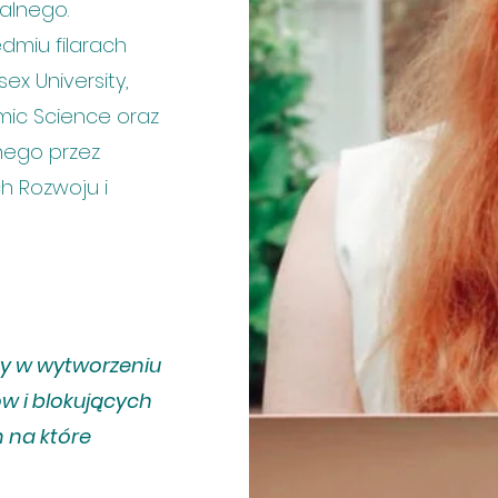
alnego.
edmiu filarach
x University,
mic Science oraz
nego przez
h Rozwoju i
y w wytworzeniu
w i blokujących
 na które