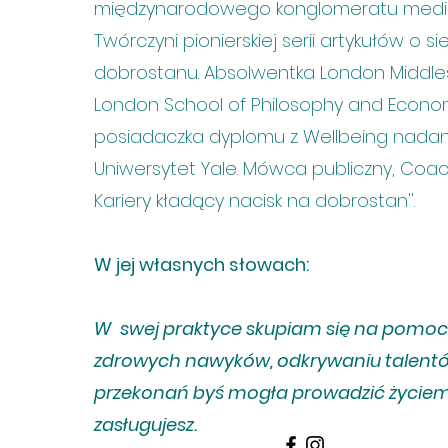
międzynarodowego konglomeratu medi
Twórczyni pionierskiej serii artykułów o si
dobrostanu. Absolwentka London Middlese
London School of Philosophy and Econo
posiadaczka dyplomu z Wellbeing nada
Uniwersytet Yale. Mówca publiczny, Coac
Kariery kładący nacisk na dobrostan''.
W jej własnych słowach:
W swej praktyce skupiam się na pomoc
zdrowych nawyków, odkrywaniu talentó
przekonań byś mogła prowadzić życiem
zasługujesz.