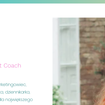
nt Coach
arketingowiec,
a, dziennikarka,
dla największego