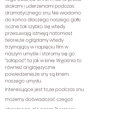
skokami i uderzeniami podczas 
dramatycznego snu. Nie wiadomo 
do końca dlaczego naszego gałki 
oczne tak szybko się wtedy 
przesuwają, istnieją natomiast 
teorie,że oglądamy wtedy 
trzymający w napięciu film w 
naszym umyśle i staramy się go 
‘’załapać’’, ta jak w kinie. Wyjaśnia to 
również anglojęzyczne 
powiedzenie,że sny są kinem 
naszego umysłu.
Interesujące jest to,że podczas snu 
możemy doświadczać czegoś 
strasznego, ale nasze ‘’hormony 
ucieczki i walki’’ nie zostają 