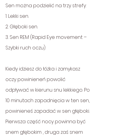
Sen można podzielić na trzy strefy:
1. Lekki sen.
2. Głęboki sen.
3. Sen REM (Rapid Eye movement – 
Szybki ruch oczu).
Kiedy idziesz do łóżka i zamykasz 
oczy powinieneń powolić 
odpływać w kierunu snu lekkiego. Po 
10 minutach zapadnięcia w ten sen, 
powinieneś zapadać w sen głęboki. 
Pierwsza część nocy powinna być 
snem głębokim , druga zaś snem 