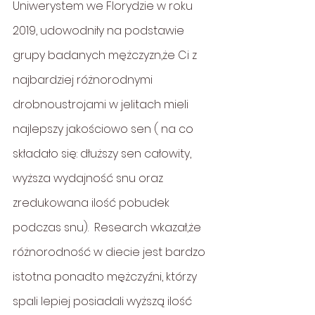
Uniwerystem we Florydzie w roku 
2019, udowodniły na podstawie 
grupy badanych mężczyzn,że Ci z 
najbardziej różnorodnymi 
drobnoustrojami w jelitach mieli 
najlepszy jakościowo sen ( na co 
składało się: dłuższy sen całowity, 
wyższa wydajność snu oraz 
zredukowana ilość pobudek 
podczas snu).  Research wkazał,że 
różnorodność w diecie jest bardzo 
istotna ponadto mężczyźni, którzy 
spali lepiej posiadali wyższą ilość 