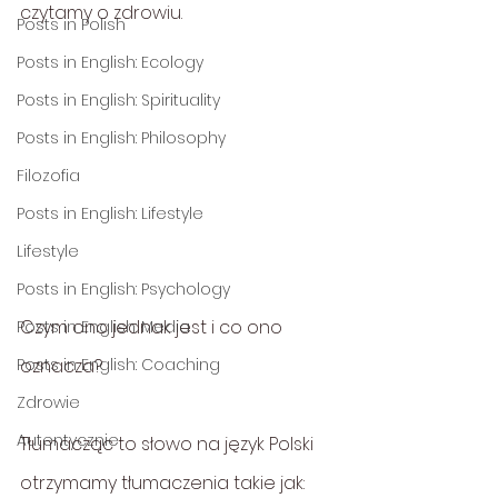
czytamy o zdrowiu.
Posts in Polish
Posts in English: Ecology
Posts in English: Spirituality
Posts in English: Philosophy
Filozofia
Posts in English: Lifestyle
Lifestyle
Posts in English: Psychology
Czym ono jednak jest i co ono 
Posts in English: Media
Posts in English: Coaching
oznacza?
Zdrowie
Autentycznie
Tłumacząc to słowo na język Polski 
otrzymamy tłumaczenia takie jak: 