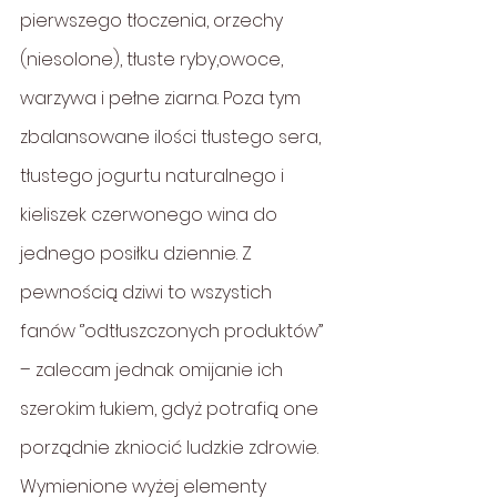
pierwszego tłoczenia, orzechy 
(niesolone), tłuste ryby,owoce, 
warzywa i pełne ziarna. Poza tym 
zbalansowane ilości tłustego sera, 
tłustego jogurtu naturalnego i 
kieliszek czerwonego wina do 
jednego posiłku dziennie. Z 
pewnością dziwi to wszystich 
fanów ‘’odtłuszczonych produktów’’ 
– zalecam jednak omijanie ich 
szerokim łukiem, gdyż potrafią one 
porządnie zkniocić ludzkie zdrowie. 
Wymienione wyżej elementy 