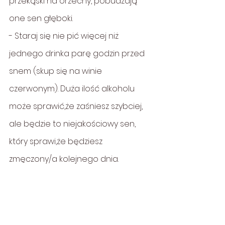
przekąski na orzechy, pobudzają 
one sen głęboki.
- Staraj się nie pić więcej niż 
jednego drinka parę godzin przed 
snem (skup się na winie 
czerwonym). Duża ilość alkoholu 
może sprawić,że zaśniesz szybciej, 
ale będzie to niejakościowy sen, 
który sprawi,że będziesz 
zmęczony/a kolejnego dnia.