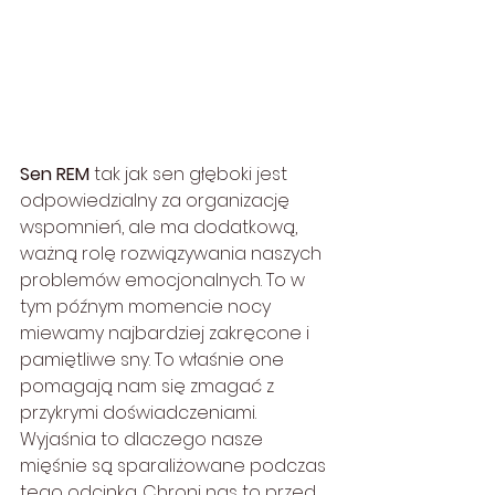
Sen REM 
tak jak sen głęboki jest 
odpowiedzialny za organizację 
wspomnień, ale ma dodatkową, 
ważną rolę rozwiązywania naszych 
problemów emocjonalnych. To w 
tym późnym momencie nocy 
miewamy najbardziej zakręcone i 
pamiętliwe sny. To właśnie one 
pomagają nam się zmagać z 
przykrymi doświadczeniami. 
Wyjaśnia to dlaczego nasze 
mięśnie są sparaliżowane podczas 
tego odcinka. Chroni nas to przed 