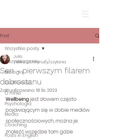
Post
Wszystkie posty
Julia
Wszystkie posty
7 kwi 2021
7 minut(y) czytania
Sen - pierwszym filarem
Ekologia
dobrostanu
Duchowość
Zaktualizowano:
18 lis 2023
O mnie
Wellbeing 
jest słowem często 
Psychologia
pojawiającym się w dobie mediów 
Media
społecznościowych, można je 
Coaching
znaleźć wszędzie tam gdzie 
Posts in English