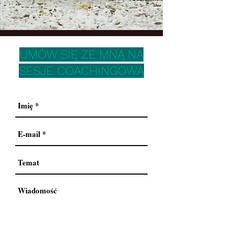
UMÓW SIĘ ZE MNĄ NA
SESJE COACHINGOWĄ