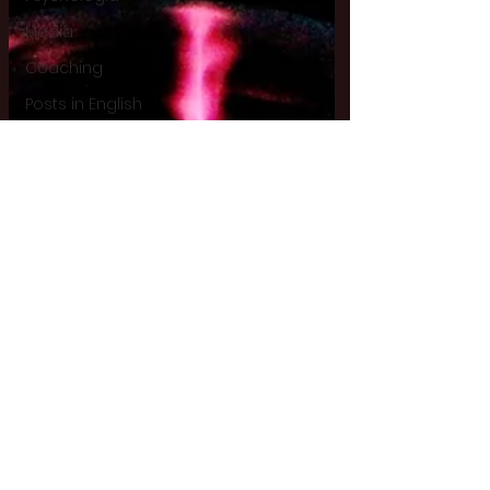
Media
Coaching
Posts in English
Posts in Polish
Posts in English:
Ecology
Posts in English:
Spirituality
Posts in English:
Philosophy
Filozofia
Posts in English:
Lifestyle
Lifestyle
Posts in English: