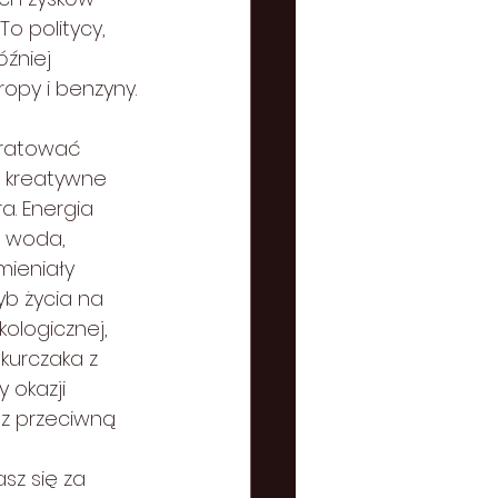
o politycy, 
źniej 
ropy i benzyny.
ę ratować 
i kreatywne 
a. Energia 
 woda, 
ieniały 
yb życia na 
ologicznej, 
kurczaka z 
 okazji 
 z przeciwną 
sz się za 