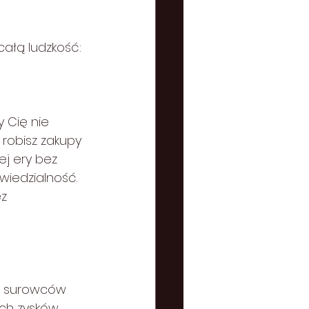
całą ludzkość:
y Cię nie 
 robisz zakupy 
j ery bez 
iedzialność. 
z  
 z surowców 
ych zysków 