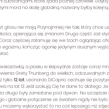
i substancjami, które zjada później człowiek. Gdyby
brzymi mord na skalę globalną nazwany byłby kolejn
 głosu nie mają. Przynajmniej nie taki, który chce u
ości, opierająca się zmianom. Druga część zaś słysz
 Coraz częściej załamuję się we łzach oglądając ofi
ego egoizmu, kończąc agonię jedynym słusznym wyjśc
łać.
wskazówką, a piasku w klepsydrze zostaje coraz mni
wienia Grety Thunberg do wielkich, odczuwalnych z
ż tylko 
12 lat.
 Leonardo DiCaprio cechuje się pozyty
a na lat 13. Jeśli szokują Cię te dane to dlatego ,
aż za długo były zamiatane pod dywan.  Na szczęście
o i globalne połączenie ze światem nigdy nie było 
 możemy wykorzystać to na coś lepszego niż zdjęc