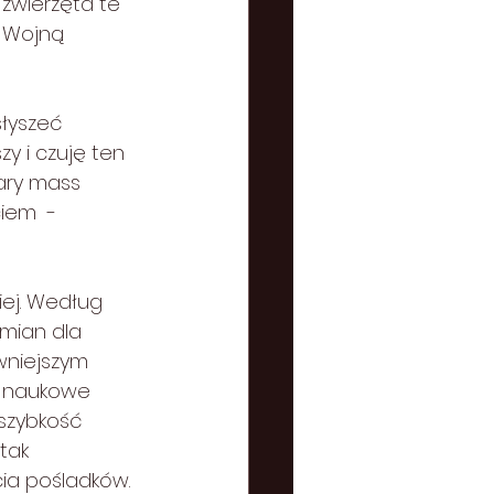
 zwierzęta te 
ą Wojną 
słyszeć 
y i czuję ten 
ary mass 
iem  - 
ej. Według 
mian dla 
wniejszym 
że naukowe 
 szybkość 
tak 
ia pośladków. 