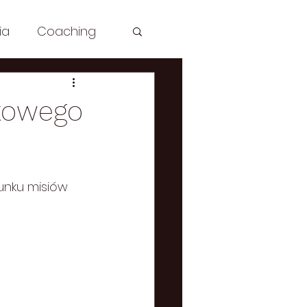
ia
Coaching
sh: Spirituality
skowego
le
unku misiów 
aching
Zdrowie