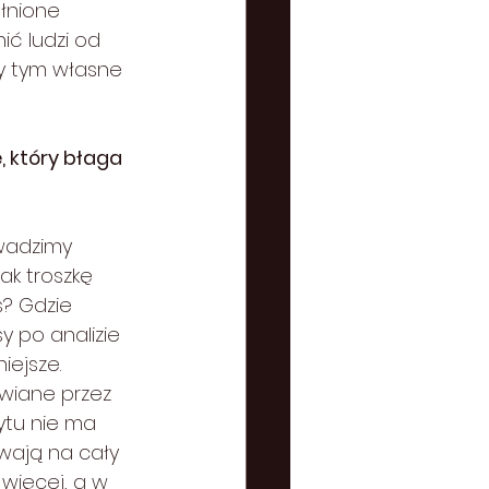
łnione 
ć ludzi od 
zy tym własne 
, który błaga 
wadzimy 
ak troszkę 
s? Gdzie 
 po analizie 
iejsze. 
wiane przez 
ytu nie ma 
wają na cały 
 więcej, a w 