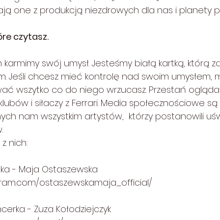
ją one z produkcją niezdrowych dla nas i planety 
óre czytasz.
karmimy swój umysł. Jesteśmy białą kartką, którą z
. Jeśli chcesz mieć kontrolę nad swoim umysłem, m
ować wszytko co do niego wrzucasz. Przestań ogląda
 klubów i siłaczy z Ferrari. Media społecznościowe są
nych nam wszystkim artystów,  którzy postanowili u
. 
 z nich:
stka - Maja Ostaszewska
gram.com/ostaszewskamaja_official/
encerka - Zuza Kołodziejczyk