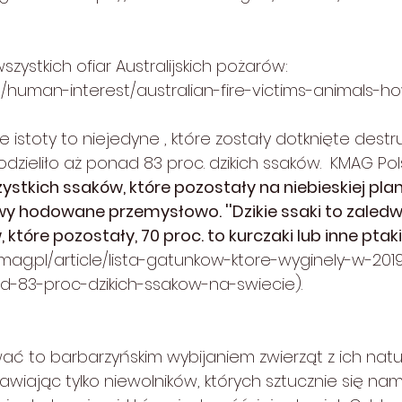
zystkich ofiar Australijskich pożarów:  
/human-interest/australian-fire-victims-animals-h
ne istoty to niejedyne , które zostały dotknięte destr
podzieliło aż ponad 83 proc. dzikich ssaków.  KMAG Pol
ystkich ssaków, które pozostały na niebieskiej plane
owy hodowane przemysłowo. ''Dzikie ssaki to zaledwi
 które pozostały, 70 proc. to kurczaki lub inne pta
-mag.pl/article/lista-gatunkow-ktore-wyginely-w-201
ad-83-proc-dzikich-ssakow-na-swiecie
).
ć to barbarzyńskim wybijaniem zwierząt z ich natu
awiając tylko niewolników, których sztucznie się na