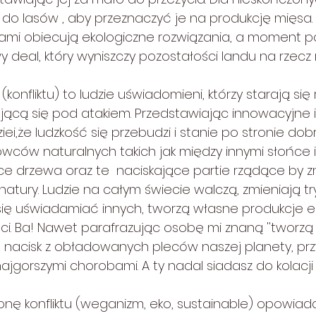
do lasów , aby przeznaczyć je na produkcję mięsa. T
ami obiecują ekologiczne rozwiązania, a moment pó
 deal, który wyniszczy pozostałości landu na rzecz 
(konfliktu) to ludzie uświadomieni, którzy starają si
jącą się pod atakiem. Przedstawiając innowacyjne 
ei,że ludzkość się przebudzi i stanie po stronie dobr
ców naturalnych takich jak między innymi słońce i
e drzewa oraz te  naciskające partie rządące by zm
atury. Ludzie na całym świecie walczą, zmieniają tr
 się uświadamiać innych, tworzą własne produkcje ek
i. Ba! Nawet parafrazując osobę mi znaną ''tworzą 
ć nacisk z obładowanych pleców naszej planety, przy
ajgorszymi chorobami. A ty nadal siadasz do kolacji
onę konfliktu (weganizm, eko, sustainable) opowiada