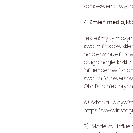
konsekwencji wygra
4. Zmień media, kt
Jesteśmy tym czym 
swoim środowiskiem
najpierw przefiltr
długo nogie laski z
influencerow i zna
swoich followersów
Oto lista niektórych
A) Aktorka i aktywi
https://www.insta
B)  Modelka i influ