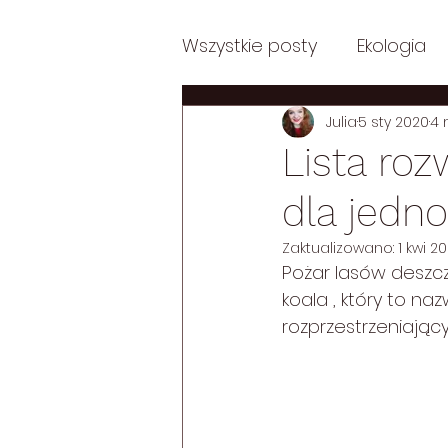
Wszystkie posty
Ekologia
Julia
5 sty 2020
4 
Posts in English
Posts i
Lista ro
dla jedn
Posts in English: Philosoph
Zaktualizowano:
1 kwi 2
Pożar lasów deszc
Posts in English: Psycholog
koala , który to n
rozprzestrzeniający
Autentycznie