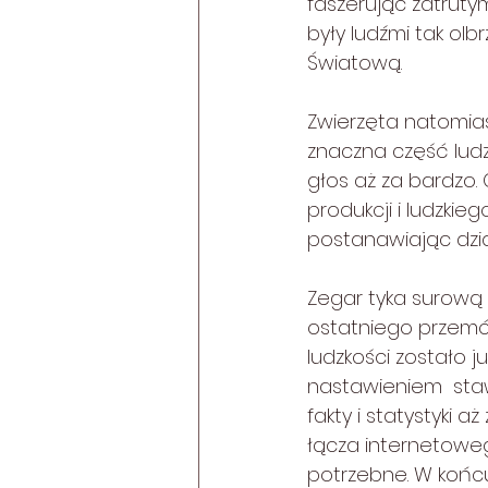
faszerując zatrutym
były ludźmi tak ol
Światową.
Zwierzęta natomiast
znaczna część ludzk
głos aż za bardzo.
produkcji i ludzki
postanawiając dzia
Zegar tyka surową 
ostatniego przemó
ludzkości zostało ju
nastawieniem  stawi
fakty i statystyki 
łącza internetoweg
potrzebne. W końcu