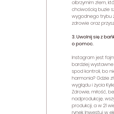
olbrzymim złem, kt
chciwością buzie s
wygodnego trybu ży
zdrowie oraz przysz
3. Uwolnij się z ba
o pomoc.
Instagram jest faj
bardziej wystawne 
spod kontroli, bo n
harmonia? Gdzie z
wyglądu i życia Kyl
Zdrowie, miłość, b
nadprodukcję... ws
produkcji, a w 21 
rynek. Inwestuj w e