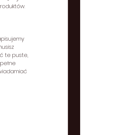
produktów.
apisujemy 
usisz 
ć te puste, 
 pełne 
świadamiać 