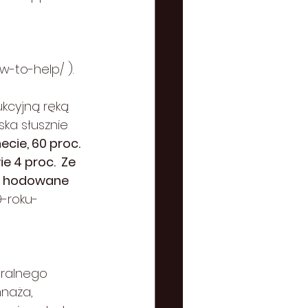
ow-to-help/
 ).
ukcyjną ręką 
ska słusznie 
cie, 60 proc. 
e 4 proc.  Ze 
ki hodowane 
9-roku-
ralnego 
mnaża, 