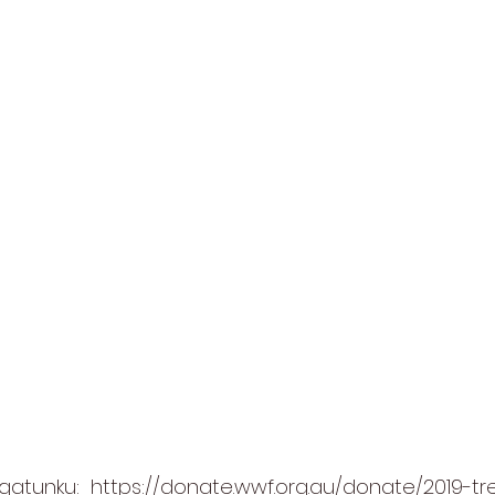
gatunku:  
https://donate.wwf.org.au/donate/2019-t