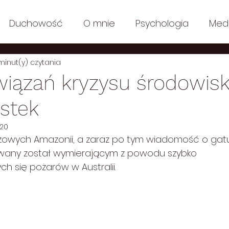
Duchowość
O mnie
Psychologia
Med
minut(y) czytania
n Polish
Posts in English: Ecology
Posts in Engli
związań kryzysu środowi
ostek
y
Filozofia
Posts in English: Lifestyle
Lifesty
020
zowych Amazonii, a zaraz po tym wiadomość o gat
y
Posts in English: Media
Posts in English: Co
azwany został wymierającym z powodu szybko 
ch się pożarów w Australii.  