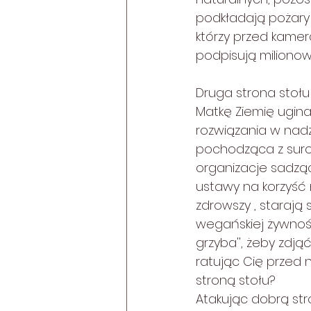
podkładają pożary 
którzy przed kamer
podpisują milionowy
Druga strona stołu 
Matkę Ziemię ugina
rozwiązania w nadzi
pochodząca z surow
organizacje sadząc
ustawy na korzyść n
zdrowszy , starają
wegańskiej żywnośc
grzyba'', żeby zdją
ratując Cię przed n
stroną stołu?
Atakując dobrą str