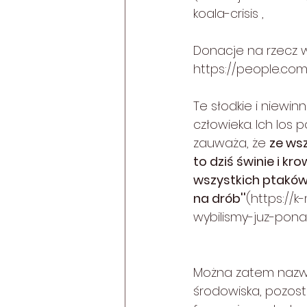
koala-crisis
 ,
Donacje na rzecz ws
https://people.com
Te słodkie i niewin
człowieka. Ich los 
zauważa, że 
ze wsz
to dziś świnie i kr
wszystkich ptaków,
na drób''
(
https://k
wybilismy-juz-pon
Można zatem nazwa
środowiska, pozost