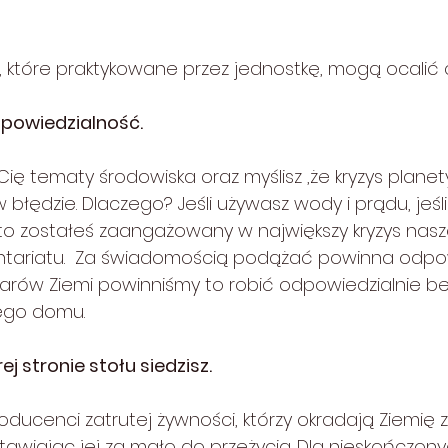
ń, które praktykowane przez jednostkę, mogą ocalić 
dpowiedzialność.
ą Cię tematy środowiska oraz myślisz ,że kryzys planet
w błędzie. Dlaczego? Jeśli używasz wody i prądu, jeśli
 to zostałeś zaangażowany w największy kryzys nasze
ariatu.  Za świadomością podążać powinna odpow
 darów Ziemi powinniśmy to robić odpowiedzialnie be
ego domu.
ej stronie stołu siedzisz. 
oducenci zatrutej żywności, którzy okradają Ziemię
tawiając jej za mało do przeżycia. Dla nieskończon