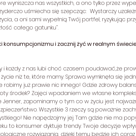
óre wyniszcza nas wszystkich, a ono tylko przez wype
zyderczo uśmiecha się szepcząc:  Wystarczy uzależni
cia, a oni sami wypełnią Twój portfel, ryzykując pr
łość całego gatunku''. 
ńki konsumpcjonizmu i zacznij żyć w realnym świecie
ny i każdy z nas lubi choć czasem poudawać,że pro
życie niż te, które mamy. Sprawa wymknęła się jedn
ie robimy już prawie nic innego! Gdzie zdrowy balan
łoty środek? Zajęci wpadaniem we własne kompleksy
ie Jenner, zapominamy o tym co w życiu jest najważn
ezpieczeństwo. Wszystkie 3 rzeczy są poważnie zach
zystkiego! Nie napędzajmy jej. Tam gdzie nie ma pop
wieku to konsumer dyktuje trendy. Twoje decyzje wpły
kologiczne rozwiązania, dzięki temu będzie ich coraz